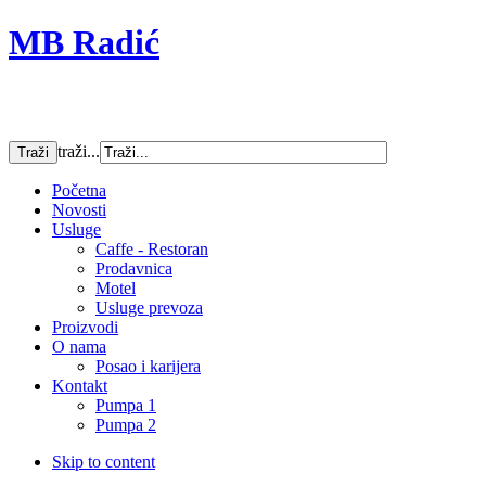
MB Radić
traži...
Početna
Novosti
Usluge
Caffe - Restoran
Prodavnica
Motel
Usluge prevoza
Proizvodi
O nama
Posao i karijera
Kontakt
Pumpa 1
Pumpa 2
Skip to content