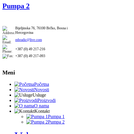
Pumpa 2
​​Bijeljinska 76, 76100 Brčko, Bosna i
Hercegovina
mbradic@live.com
+387 (0) 49 217-216
+387 (0) 49 217-093​
Meni
Početna
Novosti
Usluge
Proizvodi
O nama
Kontakt
Pumpa 1
Pumpa 2