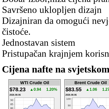
Savršeno uklopljen dizajn
Dizajniran da omogući nevje
čistoće.
Jednostavan sistem
Pristupačan krajnjem korisn
Cijena nafte na svjetskom
WTI Crude Oil
Brent Crude Oil
$78.23
$83.55
▲0.94
1.20%
▲1.06
1.2
2026.08.06
2026.08.06