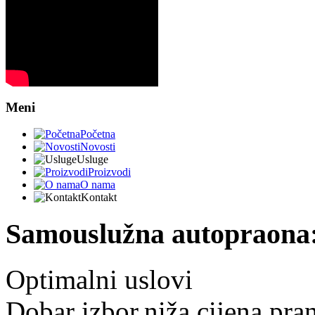
Meni
Početna
Novosti
Usluge
Proizvodi
O nama
Kontakt
Samouslužna autopraona
Optimalni uslovi
Dobar izbor,niža cijena pran