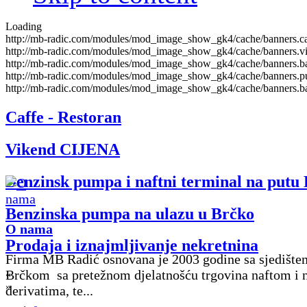
Loading
http://mb-radic.com/modules/mod_image_show_gk4/cache/banners.caf
http://mb-radic.com/modules/mod_image_show_gk4/cache/banners.vik
http://mb-radic.com/modules/mod_image_show_gk4/cache/banners.ba
http://mb-radic.com/modules/mod_image_show_gk4/cache/banners.p
http://mb-radic.com/modules/mod_image_show_gk4/cache/banners.ba
Caffe - Restoran
Vikend CIJENA
Benzinsk pumpa i naftni terminal na putu B
Benzinska pumpa na ulazu u Brčko
O nama
Prodaja i iznajmljivanje nekretnina
Firma MB Radić osnovana je 2003 godine sa sjedište
Brčkom sa pretežnom djelatnošću trgovina naftom i 
«
»
derivatima, te...