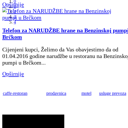
0
Opširnije
1
2
3
4
Telefon za NARUDŽBE hrane na Benzinskoj pumpi
Brčkom
Cijenjeni kupci, Želimo da Vas obavjestimo da od
01.04.2016 godine narudžbe u restoranu na Benzinsko
pumpi u Brčkom...
Opširnije
caffe-restoran
prodavnica
motel
usluge prevoza