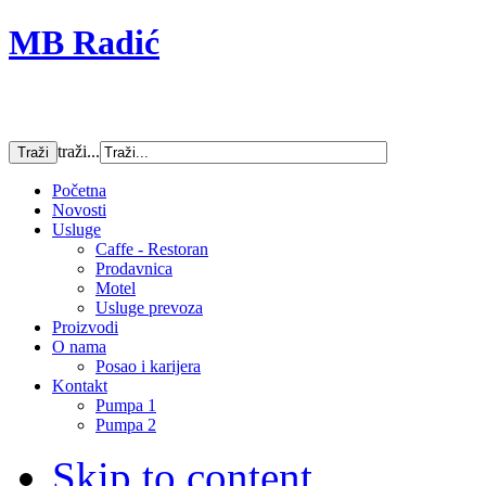
MB Radić
traži...
Početna
Novosti
Usluge
Caffe - Restoran
Prodavnica
Motel
Usluge prevoza
Proizvodi
O nama
Posao i karijera
Kontakt
Pumpa 1
Pumpa 2
Skip to content