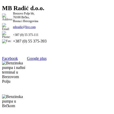
MB Radić d.o.o.
​​Brezovo Polje bb,
76100 Brčko,
Bosna i Hercegovina
mbradic@live.com
+387 (0) 55 375-111
+387 (0) 55 375-393​
Facebook
Google plus