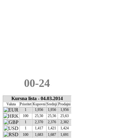
3,19 KM
EURO SUPER 95
2,74 KM
AUTO GAS LPG
1,44 KM
ADBLUE
1,89 KM
00-24
Kursna lista - 04.03.2014
Valuta
Prioritet
Kupovni
Srednji
Prodajni
1
1,956
1,956
1,956
100
25,50
25,56
25,63
1
2,370
2,376
2,382
1
1,417
1,421
1,424
100
1,683
1,687
1,691